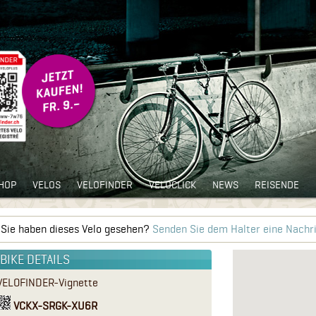
HOP
VELOS
VELOFINDER
VELOCLICK
NEWS
REISENDE
Sie haben dieses Velo gesehen?
Senden Sie dem Halter eine Nachri
BIKE DETAILS
VELOFINDER-Vignette
VCKX-SRGK-XU6R