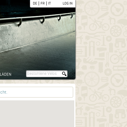
|
|
DE
FR
IT
LOG IN
LÄDEN
cht.