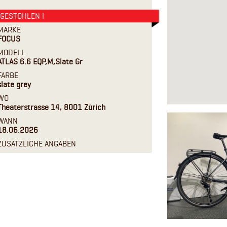
GESTOHLEN !
MARKE
FOCUS
MODELL
ATLAS 6.6 EQP,M,Slate Gr
FARBE
slate grey
WO
Theaterstrasse 14, 8001 Zürich
WANN
18.06.2026
ZUSATZLICHE ANGABEN