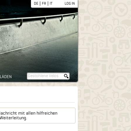
|
|
DE
FR
IT
LOG IN
LÄDEN
chricht mit allen hilfreichen
Weiterleitung.