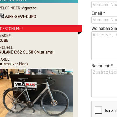
VELOFINDER-Vignette
Email *
AJFE-8EA4-DUPG
Wo haben Sie
GESTOHLEN !
MARKE
CUBE
MODELL
NULANE C:62 SL,58 CM,prizmsil
FARBE
prizmsilver black
Nachricht *