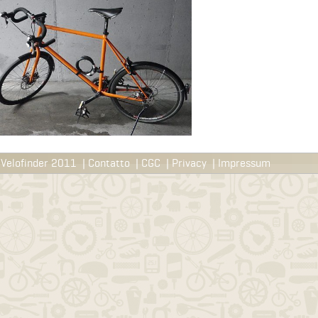
Velofinder 2011
|
Contatto
|
CGC
|
Privacy
|
Impressum