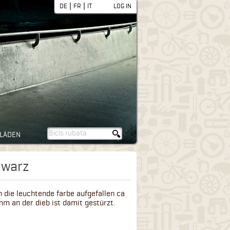
|
|
DE
FR
IT
LOG IN
LÄDEN
hwarz
ch die leuchtende farbe aufgefallen ca
m an der dieb ist damit gestürzt.