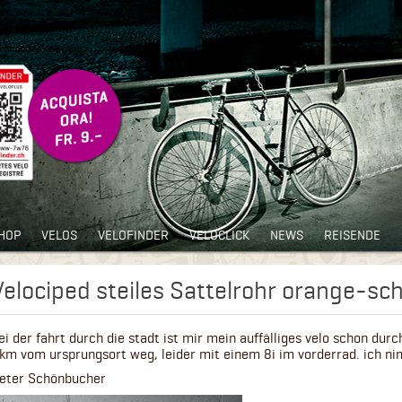
HOP
VELOS
VELOFINDER
VELOCLICK
NEWS
REISENDE
Velociped steiles Sattelrohr orange-sc
ei der fahrt durch die stadt ist mir mein auffälliges velo schon dur
km vom ursprungsort weg, leider mit einem 8i im vorderrad. ich nim
eter Schönbucher