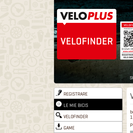
S
REGISTRARE
LE MIE BICIS
b
VELOFINDER
1
P
GAME