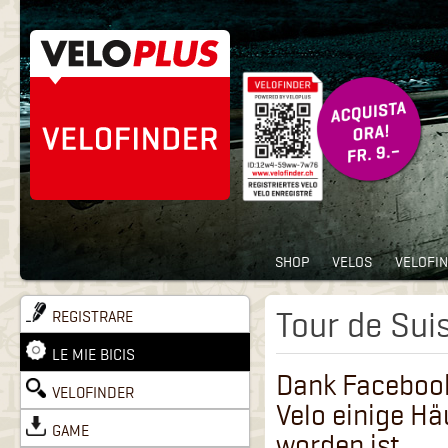
SHOP
VELOS
VELOFI
Tour de Su
REGISTRARE
LE MIE BICIS
Dank Facebook
VELOFINDER
Velo einige Hä
GAME
worden ist.