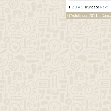
1
2
3
4
5
Truncate
Next
© Velofinder 2011
|
Conta