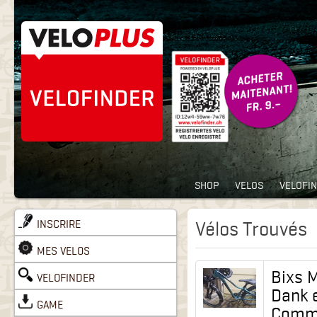
SHOP
VELOS
VELOFI
INSCRIRE
Vélos Trouvés
MES VELOS
Bixs 
VELOFINDER
Dank 
GAME
Commu