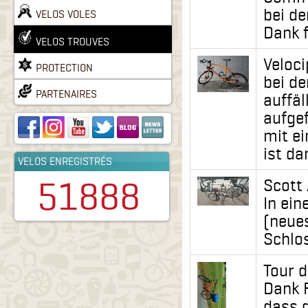
bei d
VELOS VOLES
Dank f
VELOS TROUVES
Veloci
PROTECTION
bei de
PARTENAIRES
auffäl
aufge
mit ei
ist da
VELOS ENREGISTRÉS
51888
Scott
In ein
(neues
Schlos
Tour 
Dank 
dass d