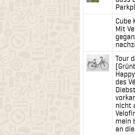
Parkpl
Cube 
Mit Ve
gegan
nachz
Tour d
(Grün
Happy
des V
Diebst
vorka
nicht
Velofi
mein 
an die