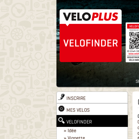
S
INSCRIRE
MES VELOS
VELOFINDER
» Idée
» Vignette