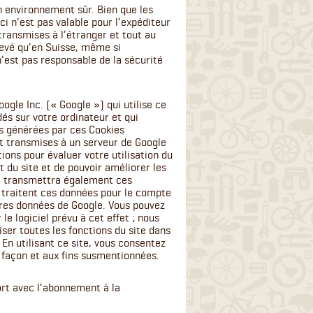
n environnement sûr. Bien que les
i n’est pas valable pour l’expéditeur
 transmises à l’étranger et tout au
levé qu’en Suisse, même si
’est pas responsable de la sécurité
oogle Inc. (« Google ») qui utilise ce
dés sur votre ordinateur et qui
ns générées par ces Cookies
nt transmises à un serveur de Google
ions pour évaluer votre utilisation du
nt du site et de pouvoir améliorer les
ogle transmettra également ces
ers traitent ces données pour le compte
tres données de Google. Vous pouvez
le logiciel prévu à cet effet ; nous
ser toutes les fonctions du site dans
 En utilisant ce site, vous consentez
a façon et aux fins susmentionnées.
ort avec l’abonnement à la