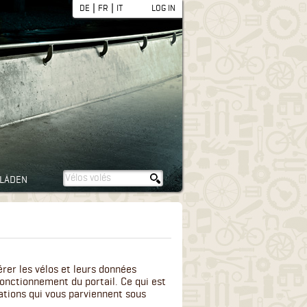
|
|
DE
FR
IT
LOG IN
LÄDEN
érer les vélos et leurs données
onctionnement du portail. Ce qui est
ations qui vous parviennent sous