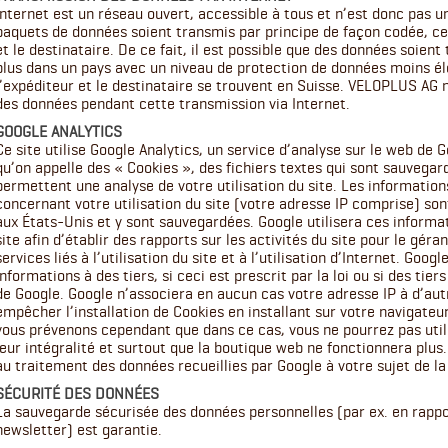
Internet est un réseau ouvert, accessible à tous et n’est donc pas u
paquets de données soient transmis par principe de façon codée, cec
et le destinataire. De ce fait, il est possible que des données soient
plus dans un pays avec un niveau de protection de données moins é
l’expéditeur et le destinataire se trouvent en Suisse. VELOPLUS AG n
des données pendant cette transmission via Internet.
GOOGLE ANALYTICS
Ce site utilise Google Analytics, un service d’analyse sur le web de G
qu’on appelle des « Cookies », des fichiers textes qui sont sauvegar
permettent une analyse de votre utilisation du site. Les informatio
concernant votre utilisation du site (votre adresse IP comprise) so
aux États-Unis et y sont sauvegardées. Google utilisera ces informat
site afin d’établir des rapports sur les activités du site pour le géra
services liés à l’utilisation du site et à l’utilisation d’Internet. Go
informations à des tiers, si ceci est prescrit par la loi ou si des ti
de Google. Google n’associera en aucun cas votre adresse IP à d’au
empêcher l’installation de Cookies en installant sur votre navigateur 
vous prévenons cependant que dans ce cas, vous ne pourrez pas utili
leur intégralité et surtout que la boutique web ne fonctionnera plus.
au traitement des données recueillies par Google à votre sujet de l
SÉCURITÉ DES DONNÉES
La sauvegarde sécurisée des données personnelles (par ex. en rapp
newsletter) est garantie.