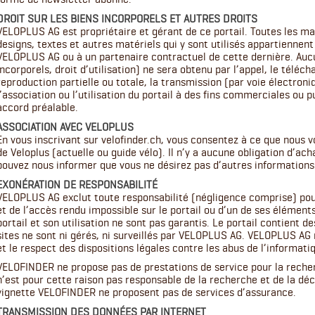
DROIT SUR LES BIENS INCORPORELS ET AUTRES DROITS
VELOPLUS AG est propriétaire et gérant de ce portail. Toutes les ma
designs, textes et autres matériels qui y sont utilisés appartiennent 
VELOPLUS AG ou à un partenaire contractuel de cette dernière. Aucun
incorporels, droit d’utilisation) ne sera obtenu par l’appel, le télé
reproduction partielle ou totale, la transmission (par voie électroni
l’association ou l’utilisation du portail à des fins commerciales ou 
accord préalable.
ASSOCIATION AVEC VELOPLUS
En vous inscrivant sur velofinder.ch, vous consentez à ce que nous v
de Veloplus (actuelle ou guide vélo). Il n’y a aucune obligation d’ac
pouvez nous informer que vous ne désirez pas d’autres informations
EXONÉRATION DE RESPONSABILITÉ
VELOPLUS AG exclut toute responsabilité (négligence comprise) pour
et de l’accès rendu impossible sur le portail ou d’un de ses éléments
portail et son utilisation ne sont pas garantis. Le portail contient de
sites ne sont ni gérés, ni surveillés par VELOPLUS AG. VELOPLUS AG 
et le respect des dispositions légales contre les abus de l’informatiq
VELOFINDER ne propose pas de prestations de service pour la reche
n’est pour cette raison pas responsable de la recherche et de la dé
vignette VELOFINDER ne proposent pas de services d’assurance.
TRANSMISSION DES DONNÉES PAR INTERNET